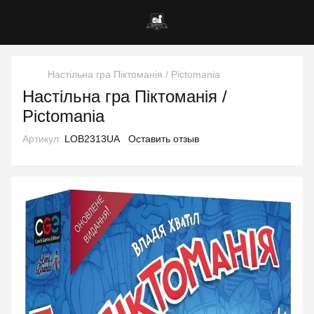
Настільна гра Піктоманія / Pictomania
Настільна гра Піктоманія /
Pictomania
Артикул:
LOB2313UA
Оставить отзыв