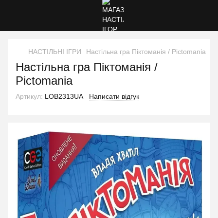
НАСТІЛЬНІ ІГРИ
Настільна гра Піктоманія / Pictomania
Настільна гра Піктоманія /
Pictomania
Артикул:
LOB2313UA
Написати відгук