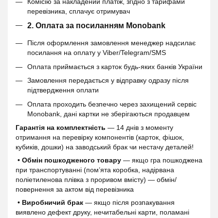
Комісію за накладений платіж, згідно з тарифами
перевізника, сплачує отримувач
2. Оплата за посиланням Monobank
Після оформлення замовлення менеджер надсилає
посилання на оплату у Viber/Telegram/SMS
Оплата приймається з карток будь-яких банків України
Замовлення передається у відправку одразу після
підтвердження оплати
Оплата проходить безпечно через захищений сервіс
Monobank, дані картки не зберігаються продавцем
Гарантія на комплектність
— 14 днів з моменту
отримання на перевірку компонентів (карток, фішок,
кубиків, дошки) на заводський брак чи нестачу деталей!
• Обмін пошкодженого товару
— якщо гра пошкоджена
при транспортуванні (пом’ята коробка, надірвана
поліетиленова плівка з проривом вмісту) — обмін/
повернення за актом від перевізника
• Виробничий брак
— якщо після розпакування
виявлено дефект друку, нечитабельні карти, поламані