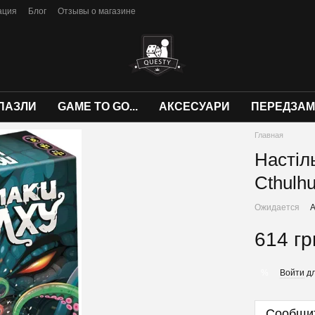
ация
Блог
Отзывы о магазине
ПАЗЛИ
GAME TO GO...
АКСЕСУАРИ
ПЕРЕДЗА
Главная
Настіль
Cthulh
Ожидается
А
614 гр
Войти
дл
%
Сообщит