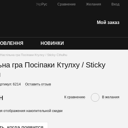
Сравнение
Укр
Рус
Желания
Вход
Мой заказ
МОВЛЕННЯ
НОВИНКИ
Настільна гра Посіпаки Ктулху / Sticky Cthulhu
на гра Посіпаки Ктулху / Sticky
u
ртикул: 6214
Оставить отзыв
н
К сравнению
В желания
я отображения накопительной скидки
ь, когда появится