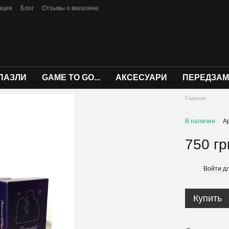
ация
Блог
Отзывы о магазине
ПАЗЛИ
GAME TO GO...
АКСЕСУАРИ
ПЕРЕДЗА
Главная
В наличии
А
750 гр
Войти
дл
%
Купить