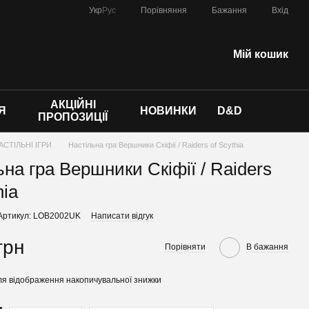
Порівняння
Укр
Рус
Бажання
Вхід
Мій кошик
АКЦІЙНІ
Я
НОВИНКИ
D&D
ПРОПОЗИЦІЇ
АСТІЛЬНІ ІГРИ
Настільна гра Вершники Скіфії / Raiders of Scythia
ьна гра Вершники Скіфії / Raiders
hia
Артикул: LOB2002UK
Написати відгук
грн
Порівняти
В бажання
я відображення накопичувальної знижки