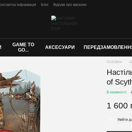
Контактна інформація
Блог
Відгуки про магазин
GAME TO
И
АКСЕСУАРИ
ПЕРЕДЗАМОВЛЕНН
GO...
ГОЛОВНА
Н
Настіл
of Scyt
В наявності
1 600 
Увійти
дл
%