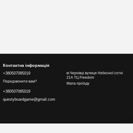
Контактна інформація
+380507085019
м.Чернівці вулиця Небесної сотні
21А ТЦ Freedom
Передзвонити вам?
Мапа проїзду
+380507085019
questyboardgame@gmail.com