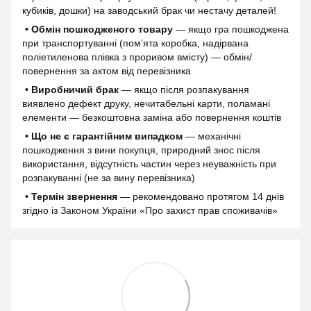
кубиків, дошки) на заводський брак чи нестачу деталей!
• Обмін пошкодженого товару
— якщо гра пошкоджена
при транспортуванні (пом’ята коробка, надірвана
поліетиленова плівка з проривом вмісту) — обмін/
повернення за актом від перевізника
• Виробничий брак
— якщо після розпакування
виявлено дефект друку, нечитабельні карти, поламані
елементи — безкоштовна заміна або повернення коштів
• Що не є гарантійним випадком
— механічні
пошкодження з вини покупця, природний знос після
використання, відсутність частин через неуважність при
розпакуванні (не за вину перевізника)
• Термін звернення
— рекомендовано протягом 14 днів
згідно із Законом України «Про захист прав споживачів»