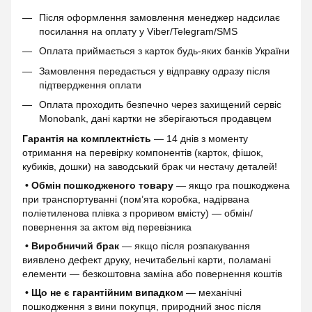
Після оформлення замовлення менеджер надсилає
посилання на оплату у Viber/Telegram/SMS
Оплата приймається з карток будь-яких банків України
Замовлення передається у відправку одразу після
підтвердження оплати
Оплата проходить безпечно через захищений сервіс
Monobank, дані картки не зберігаються продавцем
Гарантія на комплектність
— 14 днів з моменту
отримання на перевірку компонентів (карток, фішок,
кубиків, дошки) на заводський брак чи нестачу деталей!
• Обмін пошкодженого товару
— якщо гра пошкоджена
при транспортуванні (пом’ята коробка, надірвана
поліетиленова плівка з проривом вмісту) — обмін/
повернення за актом від перевізника
• Виробничий брак
— якщо після розпакування
виявлено дефект друку, нечитабельні карти, поламані
елементи — безкоштовна заміна або повернення коштів
• Що не є гарантійним випадком
— механічні
пошкодження з вини покупця, природний знос після