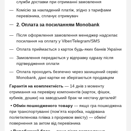
служби доставки при отриманні замовлення
Комісію за накладений платіж, згідно з тарифами
перевізника, сплачує отримувач
2. Оплата за посиланням Monobank
Після оформлення замовлення менеджер надсилає
посилання на оплату у Viber/Telegram/SMS
Оплата приймається з карток будь-яких банків України
Замовлення передається у відправку одразу після
підтвердження оплати
Оплата проходить безпечно через захищений сервіс
Monobank, дані картки не зберігаються продавцем
Гарантія на комплектність
— 14 днів з моменту
отримання на перевірку компонентів (карток, фішок,
кубиків, дошки) на заводський брак чи нестачу деталей!
• Обмін пошкодженого товару
— якщо гра пошкоджена
при транспортуванні (пом’ята коробка, надірвана
поліетиленова плівка з проривом вмісту) — обмін/
повернення за актом від перевізника
• Виробничий брак
— якщо після розпакування