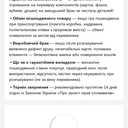
отримання на перевірку компонентів (карток, фішок,
кубиків, дошки) на заводський брак чи нестачу деталей!
• Обмін пошкодженого товару
— якщо гра пошкоджена
при транспортуванні (пом’ята коробка, надірвана
поліетиленова плівка з проривом вмісту) — обмін/
повернення за актом від перевізника
• Виробничий брак
— якщо після розпакування
виявлено дефект друку, нечитабельні карти, поламані
елементи — безкоштовна заміна або повернення коштів
• Що не є гарантійним випадком
— механічні
пошкодження з вини покупця, природний знос після
використання, відсутність частин через неуважність при
розпакуванні (не за вину перевізника)
• Термін звернення
— рекомендовано протягом 14 днів
згідно із Законом України «Про захист прав споживачів»