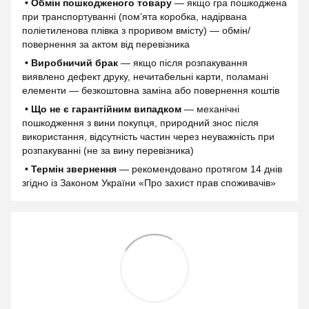
• Обмін пошкодженого товару
— якщо гра пошкоджена
при транспортуванні (пом’ята коробка, надірвана
поліетиленова плівка з проривом вмісту) — обмін/
повернення за актом від перевізника
• Виробничий брак
— якщо після розпакування
виявлено дефект друку, нечитабельні карти, поламані
елементи — безкоштовна заміна або повернення коштів
• Що не є гарантійним випадком
— механічні
пошкодження з вини покупця, природний знос після
використання, відсутність частин через неуважність при
розпакуванні (не за вину перевізника)
• Термін звернення
— рекомендовано протягом 14 днів
згідно із Законом України «Про захист прав споживачів»