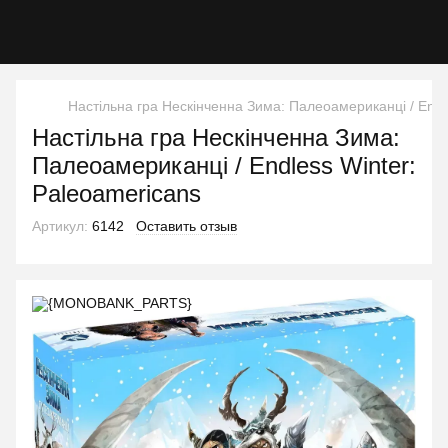
Настільна гра Нескінченна Зима: Палеоамериканці / Endl
Настільна гра Нескінченна Зима:
Палеоамериканці / Endless Winter:
Paleoamericans
Артикул:
6142
Оставить отзыв