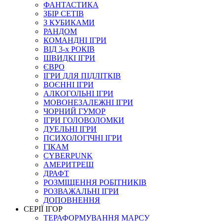
ФАНТАСТИКА
ЗБІР СЕТІВ
З КУБИКАМИ
РАНДОМ
КОМАНДНІ ІГРИ
ВІД 3-х РОКІВ
ШВИДКІ ІГРИ
ЄВРО
ІГРИ ДЛЯ ПІДЛІТКІВ
ВОЄННІ ІГРИ
АЛКОГОЛЬНІ ІГРИ
МОВОНЕЗАЛЕЖНІ ІГРИ
ЧОРНИЙ ГУМОР
ІГРИ ГОЛОВОЛОМКИ
ДУЕЛЬНІ ІГРИ
ПСИХОЛОГІЧНІ ІГРИ
ГІКАМ
CYBERPUNK
АМЕРИТРЕШ
ДРАФТ
РОЗМІЩЕННЯ РОБІТНИКІВ
РОЗВАЖАЛЬНІ ІГРИ
ДОПОВНЕННЯ
СЕРІЇ ІГОР
ТЕРАФОРМУВАННЯ МАРСУ