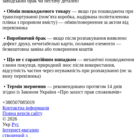
заводський брак чи нестачу деталей!
• Обмін пошкодженого товару
— якщо гра пошкоджена при
транспортуванні (пом’ята коробка, надірвана поліетиленова
плівка з проривом вмісту) — обмін/повернення за актом від
перевізника
• Виробничий брак
— якщо після розпакування виявлено
дефект друку, нечитабельні карти, поламані елементи —
безкоштовна заміна або повернення коштів
• Що не є гарантійним випадком
— механічні пошкодження
з вини покупця, природний знос після використання,
відсутність частин через неуважність при розпакуванні (не за
вину перевізника)
• Термін звернення
— рекомендовано протягом 14 днів
згідно із Законом України «Про захист прав споживачів»
+380507085019
Контактна інформація
Повна версія сайту
© 2026
Укр
Рус
Інтернет-магазин
створений з