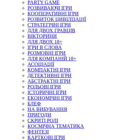
PARTY GAME
РОЗВИВАЮЧІ ІГРИ
КООПЕРАТИВНІ ІГРИ
РОЗВИТОК ЦИВІЛІЗАЦІЇ
СТРАТЕГІЧНІ ІГРИ
ДЛЯ ДВОХ ГРАВЦІВ
ВІКТОРИНИ
ДЛЯ ДВОХ 18+
ІГРИ В СЛОВА
РОЗМОВНІ ІГРИ
ДЛЯ КОМПАНІЙ 18+
АСОЦІАЦІЇ
КОМПАКТНІ ІГРИ
ДЕТЕКТИВНІ ІГРИ
АБСТРАКТНІ ІГРИ
РОЛЬОВІ ІГРИ
ІСТОРИЧНІ ІГРИ
ЕКОНОМІЧНІ ІГРИ
БЛЕФ
НА ВИБУВАННЯ
ПРИГОДИ
СКРИТІ РОЛІ
КОСМІЧНА ТЕМАТИКА
ФЕНТЕЗІ
КАРТКОВІ ІГРИ