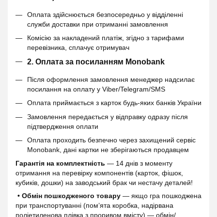
Оплата здійснюється безпосередньо у відділенні
служби доставки при отриманні замовлення
Комісію за накладений платіж, згідно з тарифами
перевізника, сплачує отримувач
2. Оплата за посиланням Monobank
Після оформлення замовлення менеджер надсилає
посилання на оплату у Viber/Telegram/SMS
Оплата приймається з карток будь-яких банків України
Замовлення передається у відправку одразу після
підтвердження оплати
Оплата проходить безпечно через захищений сервіс
Monobank, дані картки не зберігаються продавцем
Гарантія на комплектність
— 14 днів з моменту
отримання на перевірку компонентів (карток, фішок,
кубиків, дошки) на заводський брак чи нестачу деталей!
• Обмін пошкодженого товару
— якщо гра пошкоджена
при транспортуванні (пом’ята коробка, надірвана
поліетиленова плівка з проривом вмісту) — обмін/