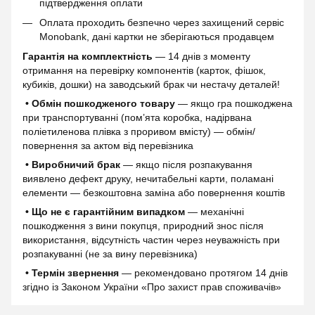
підтвердження оплати
Оплата проходить безпечно через захищений сервіс
Monobank, дані картки не зберігаються продавцем
Гарантія на комплектність
— 14 днів з моменту
отримання на перевірку компонентів (карток, фішок,
кубиків, дошки) на заводський брак чи нестачу деталей!
• Обмін пошкодженого товару
— якщо гра пошкоджена
при транспортуванні (пом’ята коробка, надірвана
поліетиленова плівка з проривом вмісту) — обмін/
повернення за актом від перевізника
• Виробничий брак
— якщо після розпакування
виявлено дефект друку, нечитабельні карти, поламані
елементи — безкоштовна заміна або повернення коштів
• Що не є гарантійним випадком
— механічні
пошкодження з вини покупця, природний знос після
використання, відсутність частин через неуважність при
розпакуванні (не за вину перевізника)
• Термін звернення
— рекомендовано протягом 14 днів
згідно із Законом України «Про захист прав споживачів»