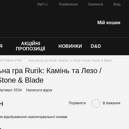
Порівняння
Укр
Рус
Бажання
Вхід
Мій кошик
АКЦІЙНІ
Я
НОВИНКИ
D&D
ПРОПОЗИЦІЇ
АСТІЛЬНІ ІГРИ
Настільна гра Rurik: Камінь та Лезо / Rurik: Stone & Blade
на гра Rurik: Камінь та Лезо /
Stone & Blade
Артикул: 5534
Написати відгук
н
Порівняти
В бажання
я відображення накопичувальної знижки