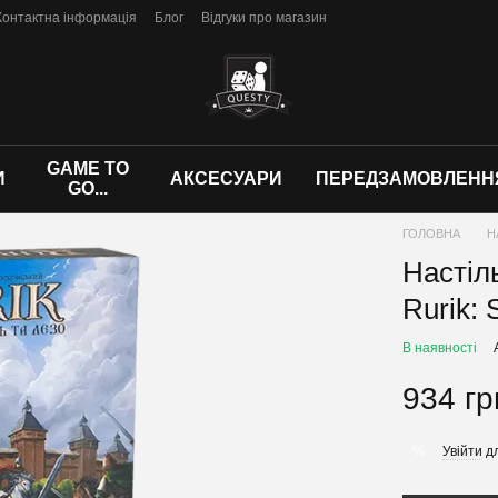
Контактна інформація
Блог
Відгуки про магазин
GAME TO
И
АКСЕСУАРИ
ПЕРЕДЗАМОВЛЕНН
GO...
ГОЛОВНА
Н
Настіль
Rurik: 
В наявності
934 гр
Увійти
дл
%