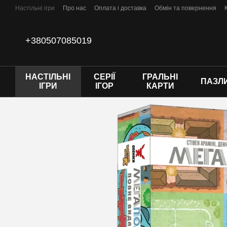
Перейти до основного контенту
Настільні ігри
Про нас
Оплата і доставка
Обмін та повернення
+380507085019
НАСТІЛЬНІ
СЕРІЇ
ГРАЛЬНІ
ПАЗЛ
ІГРИ
ІГОР
КАРТИ