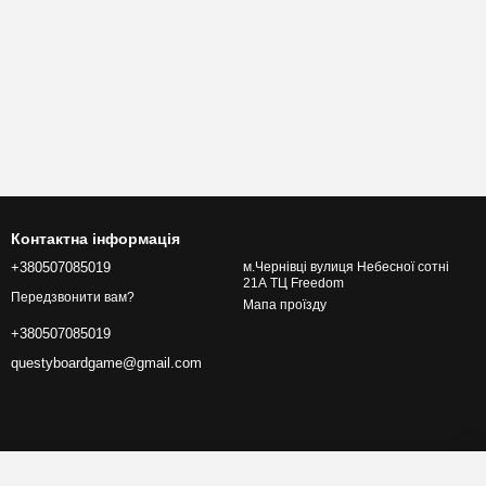
Контактна інформація
+380507085019
м.Чернівці вулиця Небесної сотні
21А ТЦ Freedom
Передзвонити вам?
Мапа проїзду
+380507085019
questyboardgame@gmail.com