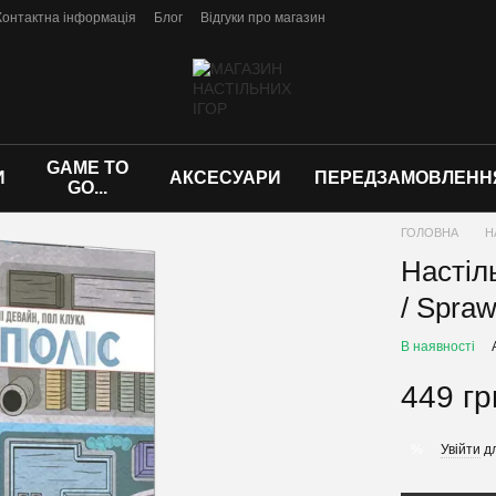
Контактна інформація
Блог
Відгуки про магазин
GAME TO
И
АКСЕСУАРИ
ПЕРЕДЗАМОВЛЕНН
GO...
ГОЛОВНА
Н
Настіл
/ Spraw
В наявності
449 гр
Увійти
дл
%