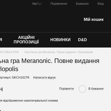
Порівняння
Укр
Рус
Бажання
Вхід
Мій кошик
АКЦІЙНІ
Я
НОВИНКИ
D&D
ПРОПОЗИЦІЇ
АСТІЛЬНІ ІГРИ
Настільна гра Мегаполіс. Повне видання / Sprawlopolis
ьна гра Мегаполіс. Повне видання
lopolis
Артикул: GKCH162TK
Написати відгук
н
Порівняти
В бажання
я відображення накопичувальної знижки