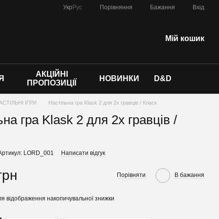
Порівняння
Укр
Рус
Бажання
Вхід
Мій кошик
АКЦІЙНІ
Я
НОВИНКИ
D&D
ПРОПОЗИЦІЇ
АСТІЛЬНІ ІГРИ
Настільна гра Klask 2 для 2х гравців / Класк
на гра Klask 2 для 2х гравців /
Артикул: LORD_001
Написати відгук
грн
Порівняти
В бажання
я відображення накопичувальної знижки