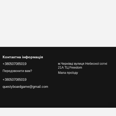
Контактна інформація
+380507085019
м.Чернівці вулиця Небесної сотні
21А ТЦ Freedom
Передзвонити вам?
Мапа проїзду
+380507085019
questyboardgame@gmail.com