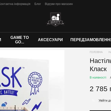
Контактна інформація
Блог
Відгуки про магазин
GAME TO
И
АКСЕСУАРИ
ПЕРЕДЗАМОВЛЕНН
GO...
ГОЛОВНА
Н
Настіль
Класк
В наявності
2 785 
Увійти
дл
%