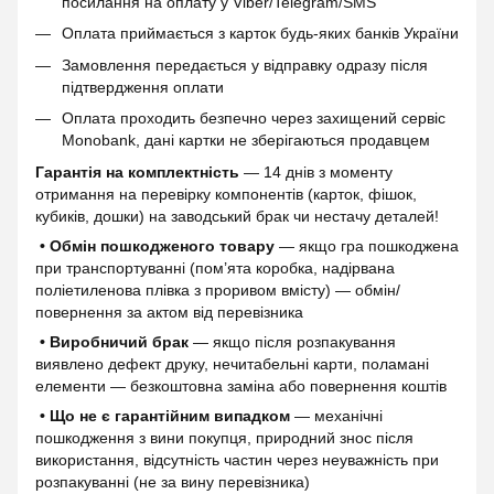
посилання на оплату у Viber/Telegram/SMS
Оплата приймається з карток будь-яких банків України
Замовлення передається у відправку одразу після
підтвердження оплати
Оплата проходить безпечно через захищений сервіс
Monobank, дані картки не зберігаються продавцем
Гарантія на комплектність
— 14 днів з моменту
отримання на перевірку компонентів (карток, фішок,
кубиків, дошки) на заводський брак чи нестачу деталей!
• Обмін пошкодженого товару
— якщо гра пошкоджена
при транспортуванні (пом’ята коробка, надірвана
поліетиленова плівка з проривом вмісту) — обмін/
повернення за актом від перевізника
• Виробничий брак
— якщо після розпакування
виявлено дефект друку, нечитабельні карти, поламані
елементи — безкоштовна заміна або повернення коштів
• Що не є гарантійним випадком
— механічні
пошкодження з вини покупця, природний знос після
використання, відсутність частин через неуважність при
розпакуванні (не за вину перевізника)