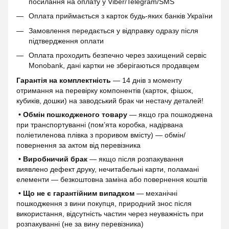
посилання на оплату у Viber/Telegram/SMS
Оплата приймається з карток будь-яких банків України
Замовлення передається у відправку одразу після
підтвердження оплати
Оплата проходить безпечно через захищений сервіс
Monobank, дані картки не зберігаються продавцем
Гарантія на комплектність
— 14 днів з моменту
отримання на перевірку компонентів (карток, фішок,
кубиків, дошки) на заводський брак чи нестачу деталей!
• Обмін пошкодженого товару
— якщо гра пошкоджена
при транспортуванні (пом’ята коробка, надірвана
поліетиленова плівка з проривом вмісту) — обмін/
повернення за актом від перевізника
• Виробничий брак
— якщо після розпакування
виявлено дефект друку, нечитабельні карти, поламані
елементи — безкоштовна заміна або повернення коштів
• Що не є гарантійним випадком
— механічні
пошкодження з вини покупця, природний знос після
використання, відсутність частин через неуважність при
розпакуванні (не за вину перевізника)