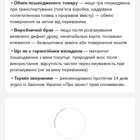
• Обмін пошкодженого товару
— якщо гра пошкоджена
при транспортуванні (пом’ята коробка, надірвана
поліетиленова плівка з проривом вмісту) — обмін/
повернення за актом від перевізника
• Виробничий брак
— якщо після розпакування
виявлено дефект друку, нечитабельні карти, поламані
елементи — безкоштовна заміна або повернення коштів
• Що не є гарантійним випадком
— механічні
пошкодження з вини покупця, природний знос після
використання, відсутність частин через неуважність при
розпакуванні (не за вину перевізника)
• Термін звернення
— рекомендовано протягом 14 днів
згідно із Законом України «Про захист прав споживачів»