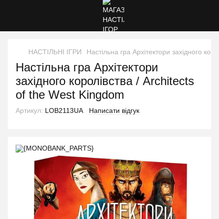
НАСТІЛЬНІ ІГРИ
Настільна гра Архітектори західного корол
Настільна гра Архітектори
західного королівства / Architects
of the West Kingdom
Артикул:
LOB2113UA
Написати відгук