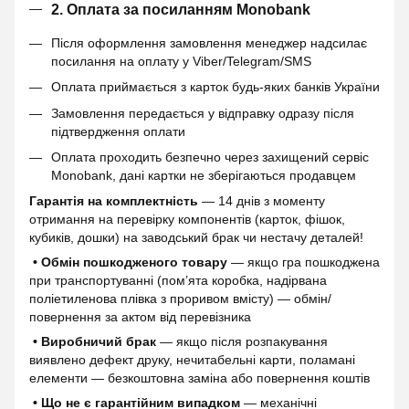
2. Оплата за посиланням Monobank
Після оформлення замовлення менеджер надсилає
посилання на оплату у Viber/Telegram/SMS
Оплата приймається з карток будь-яких банків України
Замовлення передається у відправку одразу після
підтвердження оплати
Оплата проходить безпечно через захищений сервіс
Monobank, дані картки не зберігаються продавцем
Гарантія на комплектність
— 14 днів з моменту
отримання на перевірку компонентів (карток, фішок,
кубиків, дошки) на заводський брак чи нестачу деталей!
• Обмін пошкодженого товару
— якщо гра пошкоджена
при транспортуванні (пом’ята коробка, надірвана
поліетиленова плівка з проривом вмісту) — обмін/
повернення за актом від перевізника
• Виробничий брак
— якщо після розпакування
виявлено дефект друку, нечитабельні карти, поламані
елементи — безкоштовна заміна або повернення коштів
• Що не є гарантійним випадком
— механічні