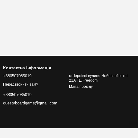
Контактна інформація
+380507085019
м.Чернівці вулиця Небесної сотні
21А ТЦ Freedom
Передзвонити вам?
Мапа проїзду
+380507085019
questyboardgame@gmail.com