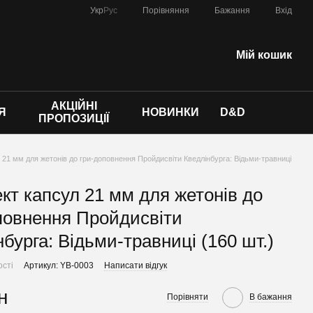
Порівняння
Укр
Рус
Бажання
Вхід
Мій кошик
АКЦІЙНІ
Я
НОВИНКИ
D&D
ПРОПОЗИЦІЇ
 21 мм для жетонів до гри-доповнення Пройдисвіти Кведлінбурга: Відьми-травниці
кт капсул 21 мм для жетонів до
повнення Пройдисвіти
нбурга: Відьми-травниці (160 шт.)
ості
Артикул: YB-0003
Написати відгук
н
Порівняти
В бажання