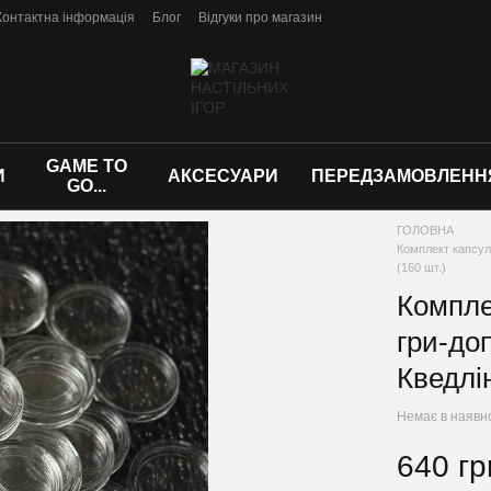
Контактна інформація
Блог
Відгуки про магазин
GAME TO
И
АКСЕСУАРИ
ПЕРЕДЗАМОВЛЕНН
GO...
ГОЛОВНА
Комплект капсул
(160 шт.)
Компле
гри-до
Кведлі
Немає в наявн
640 гр